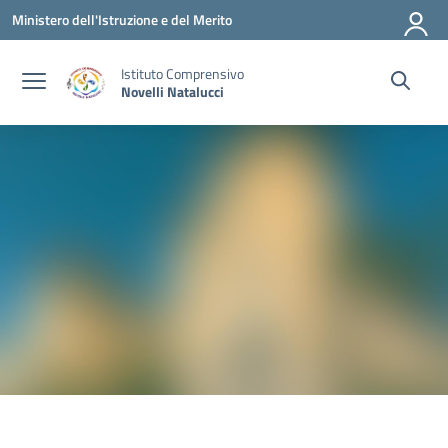
Vai ai contenuti
Vai al menu di navigazione
Vai al footer
Ministero dell'Istruzione e del Merito
Istituto Comprensivo
Novelli Natalucci