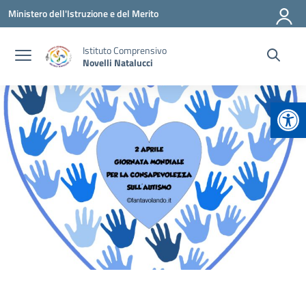
Vai ai contenuti
Vai al menu di navigazione
Vai al footer
Ministero dell'Istruzione e del Merito
Istituto Comprensivo
Novelli Natalucci
Apr