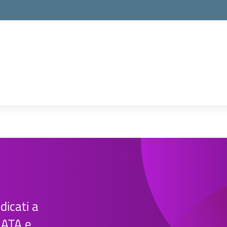
edicati a
e ATA e