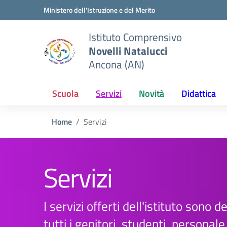
Vai ai contenuti
Vai al menu di navigazione
Vai al footer
Ministero dell'Istruzione e del Merito
Istituto Comprensivo
Novelli Natalucci
Ancona (AN)
Scuola
Servizi
Novità
Didattica
Home
Servizi
Servizi
I servizi offerti dell'istituto sono d
tutti i genitori, studenti, personal