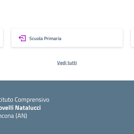
Scuola Primaria
Vedi tutti
tituto Comprensivo
velli Natalucci
ncona (AN)
Visita la pagina iniziale della scuola