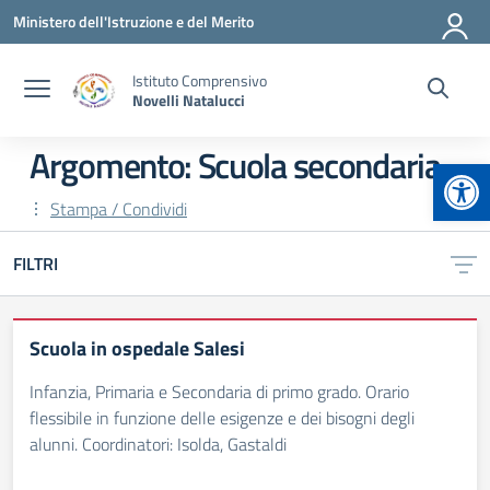
Vai ai contenuti
Vai al menu di navigazione
Vai al footer
Ministero dell'Istruzione e del Merito
Istituto Comprensivo
Novelli Natalucci
Argomento: Scuola secondaria
Apr
Stampa / Condividi
FILTRI
Scuola in ospedale Salesi
Infanzia, Primaria e Secondaria di primo grado. Orario
flessibile in funzione delle esigenze e dei bisogni degli
alunni. Coordinatori: Isolda, Gastaldi