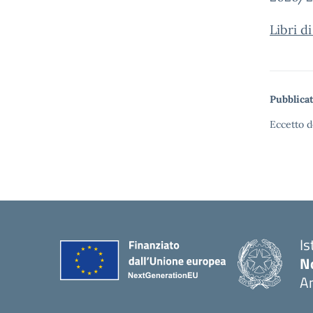
Libri d
Pubblicat
Eccetto d
Is
No
A
— 