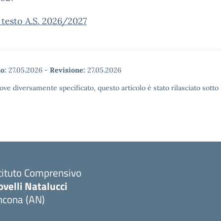
i testo A.S. 2026/2027
o:
27.05.2026
-
Revisione:
27.05.2026
ove diversamente specificato, questo articolo è stato rilasciato sott
tituto Comprensivo
velli Natalucci
ncona (AN)
Visita la pagina iniziale della scuola