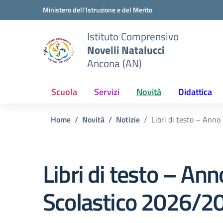
Vai ai contenuti
Vai al menu di navigazione
Vai al footer
Ministero dell'Istruzione e del Merito
Istituto Comprensivo
Novelli Natalucci
Ancona (AN)
Scuola
Servizi
Novità
Didattica
Home
Novità
Notizie
Libri di testo – Ann
Libri di testo – Ann
Scolastico 2026/2