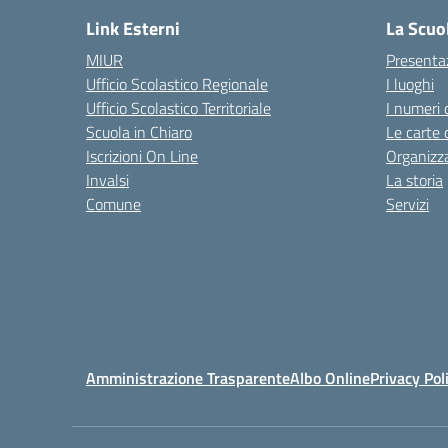
Link Esterni
La Scuo
MIUR
Presenta
Ufficio Scolastico Regionale
I luoghi
Ufficio Scolastico Territoriale
I numeri 
Scuola in Chiaro
Le carte 
Iscrizioni On Line
Organizz
Invalsi
La storia
Comune
Servizi
Amministrazione Trasparente
Albo Online
Privacy Pol