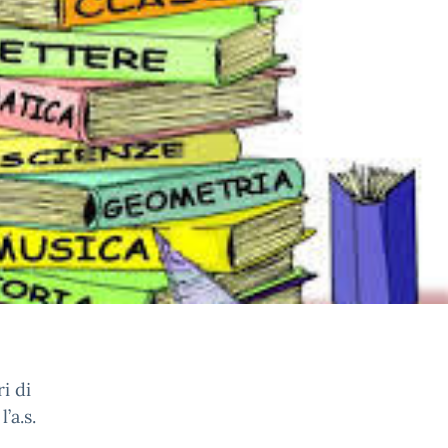
i di
’a.s.