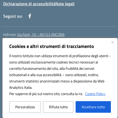
Dichiarazione di accessibilità
Note legali
Seguici su:
Indirizzo:
Via Fanti, 10 – 60122 ANCONA
Centralino:
071 201642
Email:
anic813007@istruzione.it
Cookies e altri strumenti di tracciamento
Posta elettronica certificata (PEC):
anic813007@pec.istruzione.it
Codice fiscale: 80014930426
Il nostro Istituto non utilizza strumenti di profilazione degli utenti -
Codice meccanografico:
anic813007
sono utilizzati esclusivamente cookies tecnici necessari al
Codice Indice delle Pubbliche Amministrazioni (IPA): istsc_anic813007
corretto funzionamento del sito, alla fruibilità dei servizi
Codice unico di fatturazione (CUF): UFWP60
istituzionali e alla sua accessibilità – sono utilizzati, inoltre,
strumenti statistici anonimizzati messi a disposizione da Web
Analytics Italia.
Hosting & Powered by 3D Solution S.r.l.
Per saperne di più sul nostro sito, consulta la ns.
Cookie Policy.
Concept & Design by Designers Italia
Personalizza
Rifiuta tutto
Accettare tutto