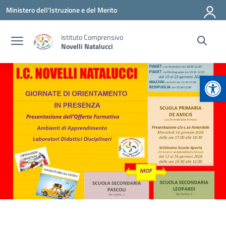
Vai ai contenuti
Vai al menu di navigazione
Vai al footer
Ministero dell'Istruzione e del Merito
Istituto Comprensivo
Novelli Natalucci
Apr