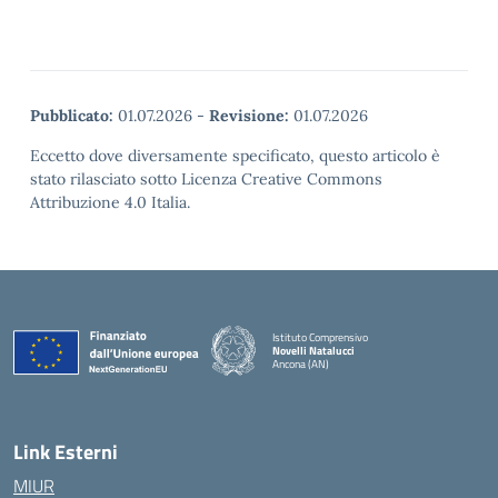
Pubblicato:
01.07.2026
-
Revisione:
01.07.2026
Eccetto dove diversamente specificato, questo articolo è
stato rilasciato sotto Licenza Creative Commons
Attribuzione 4.0 Italia.
Istituto Comprensivo
Novelli Natalucci
Ancona (AN)
— Visita la pagina iniziale della scuola
Link Esterni
MIUR