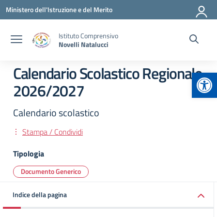
Vai ai contenuti
Vai al menu di navigazione
Vai al footer
Ministero dell'Istruzione e del Merito
Istituto Comprensivo
Novelli Natalucci
Calendario Scolastico Regionale
Apr
2026/2027
Calendario scolastico
Stampa / Condividi
Tipologia
Documento Generico
Indice della pagina