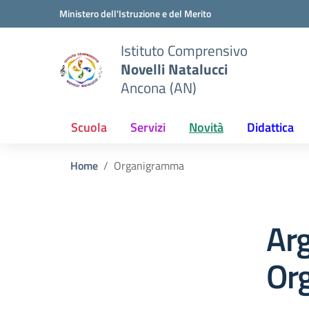
Vai ai contenuti
Vai al menu di navigazione
Vai al footer
Ministero dell'Istruzione e del Merito
Istituto Comprensivo
Novelli Natalucci
Ancona (AN)
Scuola
Servizi
Novità
Didattica
Home
Organigramma
Ar
Or