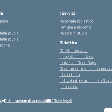
Visita la pagina iniziale della scuola
la
I Servizi
zione
Personale scolastico
Famiglie e studenti
della scuola
Percorsi di studio
della scuola
Didattica
azione
Offerta formativa
I progetti delle classi
Iscrizioni e Open Days
Orientamento scuola secondari
Libri di testo
Indicazioni per accedere a Team
prima volta
icy
Dichiarazione di accessibilità
Note legali