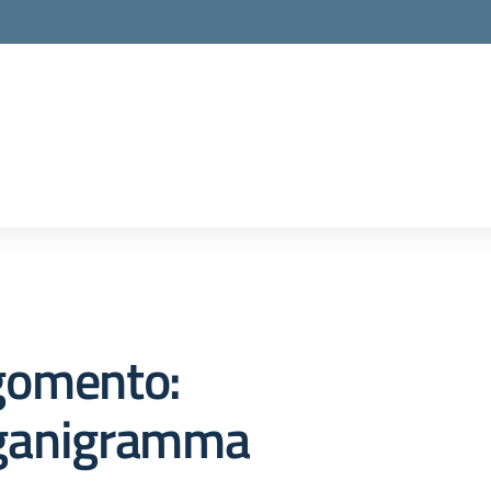
gomento:
ganigramma