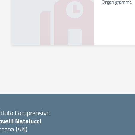
Organigramma
tituto Comprensivo
velli Natalucci
ncona (AN)