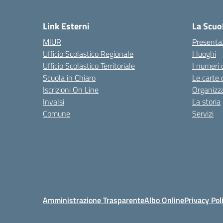
— 
Link Esterni
La Scuo
MIUR
Presenta
Ufficio Scolastico Regionale
I luoghi
Ufficio Scolastico Territoriale
I numeri 
Scuola in Chiaro
Le carte 
Iscrizioni On Line
Organizz
Invalsi
La storia
Comune
Servizi
Amministrazione Trasparente
Albo Online
Privacy Pol