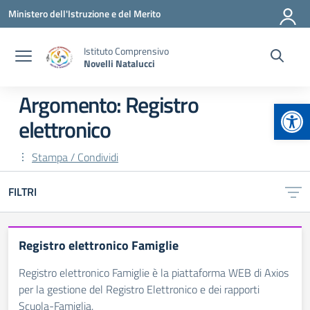
Vai ai contenuti
Vai al menu di navigazione
Vai al footer
Ministero dell'Istruzione e del Merito
Istituto Comprensivo
Novelli Natalucci
Argomento: Registro
Apr
elettronico
Stampa / Condividi
FILTRI
Registro elettronico Famiglie
Registro elettronico Famiglie è la piattaforma WEB di Axios
per la gestione del Registro Elettronico e dei rapporti
Scuola-Famiglia.