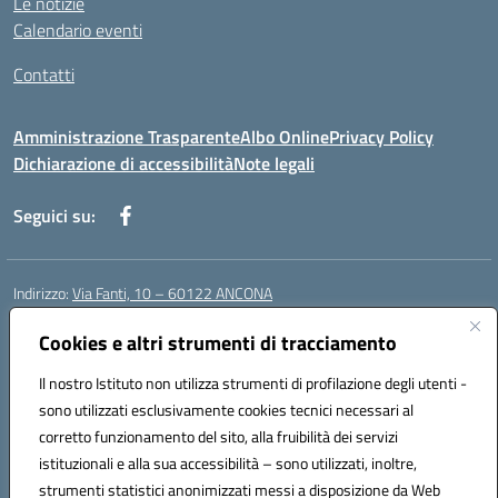
Le notizie
Calendario eventi
Contatti
Amministrazione Trasparente
Albo Online
Privacy Policy
Dichiarazione di accessibilità
Note legali
Seguici su:
Indirizzo:
Via Fanti, 10 – 60122 ANCONA
Centralino:
071 201642
Email:
anic813007@istruzione.it
Posta elettronica certificata (PEC):
Cookies e altri strumenti di tracciamento
anic813007@pec.istruzione.it
Codice fiscale: 80014930426
Il nostro Istituto non utilizza strumenti di profilazione degli utenti -
Codice meccanografico:
anic813007
sono utilizzati esclusivamente cookies tecnici necessari al
Codice Indice delle Pubbliche Amministrazioni (IPA): istsc_anic813007
corretto funzionamento del sito, alla fruibilità dei servizi
Codice unico di fatturazione (CUF): UFWP60
istituzionali e alla sua accessibilità – sono utilizzati, inoltre,
strumenti statistici anonimizzati messi a disposizione da Web