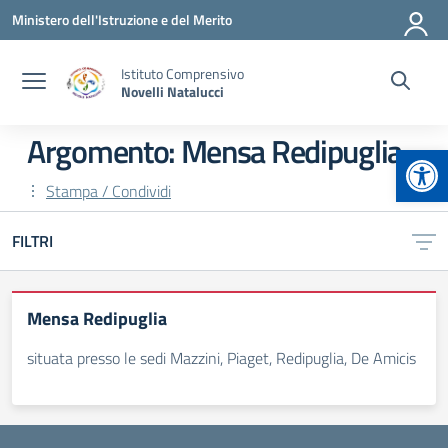
Vai ai contenuti
Vai al menu di navigazione
Vai al footer
Ministero dell'Istruzione e del Merito
Istituto Comprensivo
Novelli Natalucci
Argomento: Mensa Redipuglia
Apr
Stampa / Condividi
FILTRI
Mensa Redipuglia
situata presso le sedi Mazzini, Piaget, Redipuglia, De Amicis