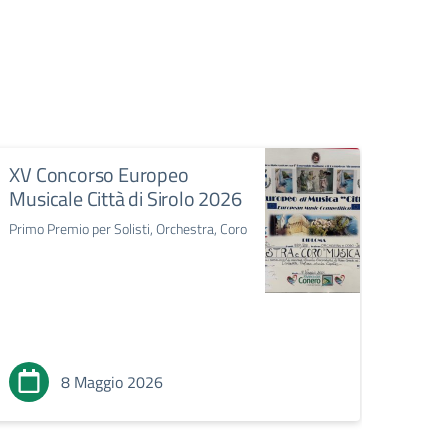
XV Concorso Europeo
45 a
Musicale Città di Sirolo 2026
Un via
nostra 
Primo Premio per Solisti, Orchestra, Coro
Salone
di Anc
8 Maggio 2026