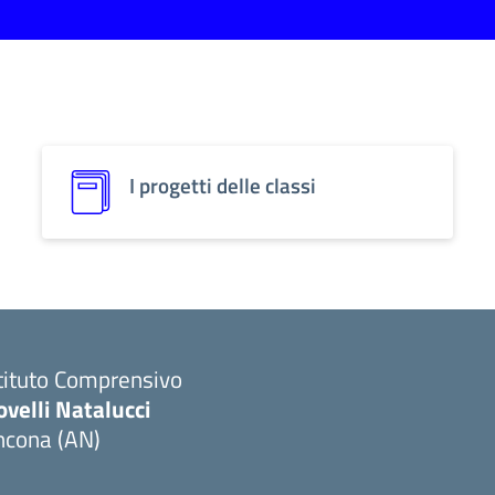
I progetti delle classi
tituto Comprensivo
velli Natalucci
ncona (AN)