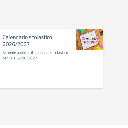
Calendario scolastico
Il Ma
2026/2027
dell’
Si rende pubblico il calendario scolastico
La Scuo
per l'a.s. 2026/2027
protag
coinvol
di 2 an