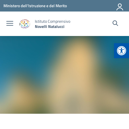
Vai ai contenuti
Vai al menu di navigazione
Vai al footer
Ministero dell'Istruzione e del Merito
Istituto Comprensivo
Novelli Natalucci
Apr