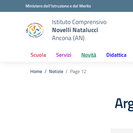
Vai ai contenuti
Vai al menu di navigazione
Vai al footer
Ministero dell'Istruzione e del Merito
Istituto Comprensivo
Novelli Natalucci
Ancona (AN)
Scuola
Servizi
Novità
Didattica
Home
Notizie
Page 12
Arg