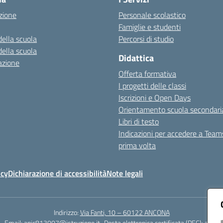
zione
Personale scolastico
Famiglie e studenti
della scuola
Percorsi di studio
della scuola
Didattica
azione
Offerta formativa
I progetti delle classi
Iscrizioni e Open Days
Orientamento scuola secondari
Libri di testo
Indicazioni per accedere a Team
prima volta
icy
Dichiarazione di accessibilità
Note legali
Indirizzo:
Via Fanti, 10 – 60122 ANCONA
2
Email:
anic813007@istruzione.it
Posta elettronica certificata (PEC):
anic8