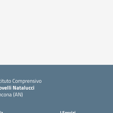
tituto Comprensivo
velli Natalucci
ncona (AN)
Visita la pagina iniziale della scuola
la
I Servizi