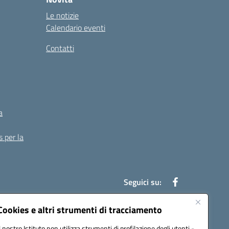
Le notizie
Calendario eventi
Contatti
a
s per la
Seguici su:
Cookies e altri strumenti di tracciamento
Il nostro Istituto non utilizza strumenti di profilazione degli utenti -
13007@pec.istruzione.it