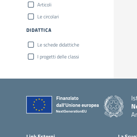
Articoli
Le circolari
DIDATTICA
Le schede didattiche
I progetti delle classi
Is
No
A
— 
Link Esterni
La Scuo