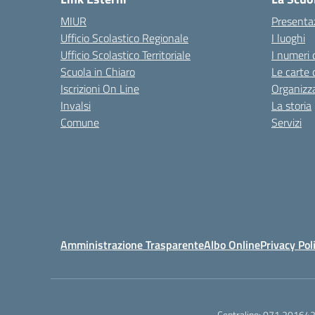
MIUR
Presenta
Ufficio Scolastico Regionale
I luoghi
Ufficio Scolastico Territoriale
I numeri 
Scuola in Chiaro
Le carte 
Iscrizioni On Line
Organizz
Invalsi
La storia
Comune
Servizi
Amministrazione Trasparente
Albo Online
Privacy Pol
Centralino:
071 20164