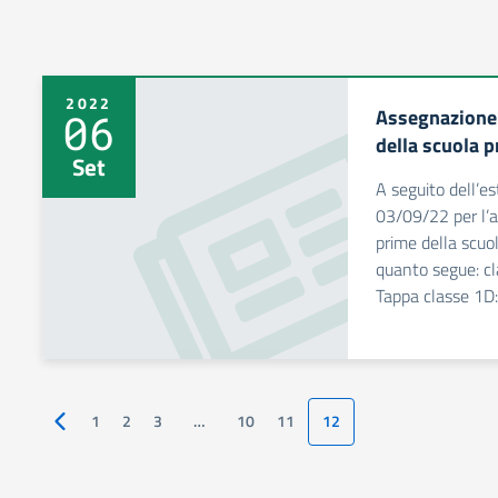
2022
Assegnazione 
06
della scuola p
Set
A seguito dell’e
03/09/22 per l’a
prime della scuol
quanto segue: cl
Tappa classe 1D:
1
2
3
…
10
11
12
Pagina precedente