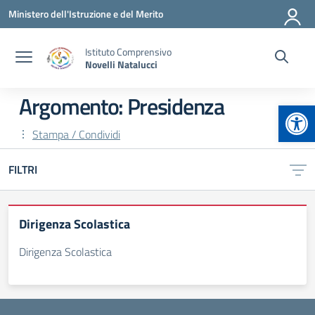
Vai ai contenuti
Vai al menu di navigazione
Vai al footer
Ministero dell'Istruzione e del Merito
Istituto Comprensivo
Novelli Natalucci
Argomento: Presidenza
Apr
Stampa / Condividi
FILTRI
Dirigenza Scolastica
Dirigenza Scolastica