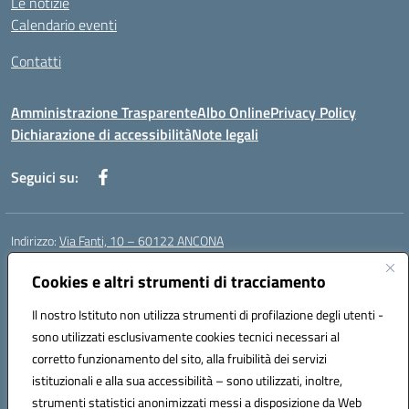
Le notizie
Calendario eventi
Contatti
Amministrazione Trasparente
Albo Online
Privacy Policy
Dichiarazione di accessibilità
Note legali
Seguici su:
Indirizzo:
Via Fanti, 10 – 60122 ANCONA
Centralino:
071 201642
Email:
anic813007@istruzione.it
Posta elettronica certificata (PEC):
Cookies e altri strumenti di tracciamento
anic813007@pec.istruzione.it
Codice fiscale: 80014930426
Il nostro Istituto non utilizza strumenti di profilazione degli utenti -
Codice meccanografico:
anic813007
sono utilizzati esclusivamente cookies tecnici necessari al
Codice Indice delle Pubbliche Amministrazioni (IPA): istsc_anic813007
corretto funzionamento del sito, alla fruibilità dei servizi
Codice unico di fatturazione (CUF): UFWP60
istituzionali e alla sua accessibilità – sono utilizzati, inoltre,
strumenti statistici anonimizzati messi a disposizione da Web