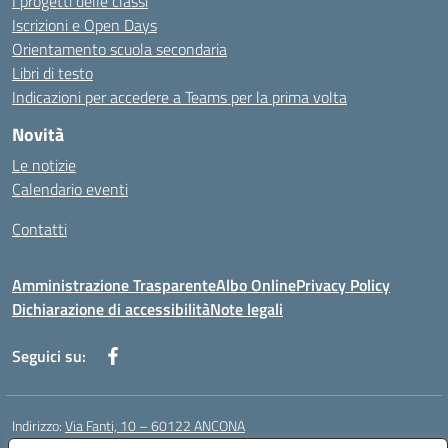
I progetti delle classi
Iscrizioni e Open Days
Orientamento scuola secondaria
Libri di testo
Indicazioni per accedere a Teams per la prima volta
Novità
Le notizie
Calendario eventi
Contatti
Amministrazione Trasparente
Albo Online
Privacy Policy
Dichiarazione di accessibilità
Note legali
Seguici su:
Indirizzo:
Via Fanti, 10 – 60122 ANCONA
Centralino:
071 201642
Email:
anic813007@istruzione.it