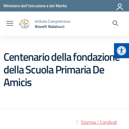
Vai ai contenuti
Vai al menu di navigazione
Vai al footer
Ministero dell'Istruzione e del Merito
Istituto Comprensivo
Novelli Natalucci
Apr
Centenario della fondazione
della Scuola Primaria De
Amicis
Stampa / Condividi