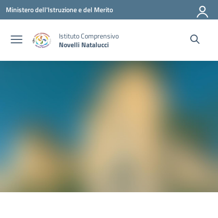
Vai ai contenuti
Vai al menu di navigazione
Vai al footer
Ministero dell'Istruzione e del Merito
Istituto Comprensivo
Novelli Natalucci