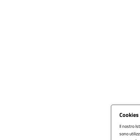
Cookies 
Il nostro Is
sono utiliz