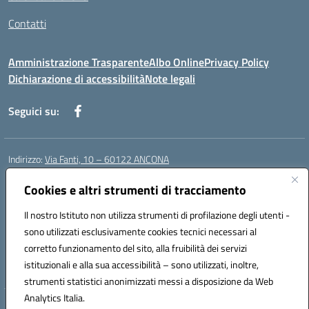
Contatti
Amministrazione Trasparente
Albo Online
Privacy Policy
Dichiarazione di accessibilità
Note legali
Seguici su:
Indirizzo:
Via Fanti, 10 – 60122 ANCONA
Centralino:
071 201642
Email:
anic813007@istruzione.it
Posta elettronica certificata (PEC):
Cookies e altri strumenti di tracciamento
anic813007@pec.istruzione.it
Codice fiscale: 80014930426
Il nostro Istituto non utilizza strumenti di profilazione degli utenti -
Codice meccanografico:
anic813007
sono utilizzati esclusivamente cookies tecnici necessari al
Codice Indice delle Pubbliche Amministrazioni (IPA): istsc_anic813007
corretto funzionamento del sito, alla fruibilità dei servizi
Codice unico di fatturazione (CUF): UFWP60
istituzionali e alla sua accessibilità – sono utilizzati, inoltre,
strumenti statistici anonimizzati messi a disposizione da Web
Analytics Italia.
Hosting & Powered by 3D Solution S.r.l.