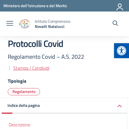
Vai ai contenuti
Vai al menu di navigazione
Vai al footer
Ministero dell'Istruzione e del Merito
Istituto Comprensivo
Novelli Natalucci
Protocolli Covid
Apr
Regolamento Covid – A.S. 2022
Stampa / Condividi
Tipologia
Regolamento
Indice della pagina
Descrizione