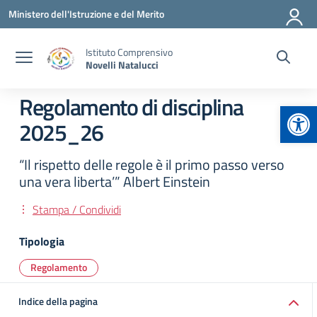
Vai ai contenuti
Vai al menu di navigazione
Vai al footer
Ministero dell'Istruzione e del Merito
Istituto Comprensivo
Novelli Natalucci
Regolamento di disciplina
Apr
2025_26
“Il rispetto delle regole è il primo passo verso
una vera liberta’” Albert Einstein
Stampa / Condividi
Tipologia
Regolamento
Indice della pagina