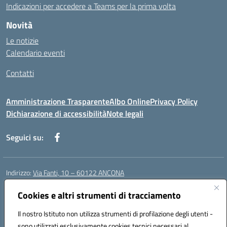
Indicazioni per accedere a Teams per la prima volta
Novità
Le notizie
Calendario eventi
Contatti
Amministrazione Trasparente
Albo Online
Privacy Policy
Dichiarazione di accessibilità
Note legali
Seguici su:
Indirizzo:
Via Fanti, 10 – 60122 ANCONA
Centralino:
071 201642
Email:
anic813007@istruzione.it
Posta elettronica certificata (PEC):
Cookies e altri strumenti di tracciamento
anic813007@pec.istruzione.it
Codice fiscale: 80014930426
Il nostro Istituto non utilizza strumenti di profilazione degli utenti -
Codice meccanografico:
anic813007
sono utilizzati esclusivamente cookies tecnici necessari al