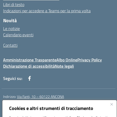
Libri di testo
Indicazioni per accedere a Teams per la prima volta
Novità
Le notizie
Calendario eventi
Contatti
Amministrazione Trasparente
Albo Online
Privacy Policy
Dichiarazione di accessibilità
Note legali
Seguici su:
Indirizzo:
Via Fanti, 10 – 60122 ANCONA
Centralino:
071 201642
Email:
anic813007@istruzione.it
Posta elettronica certificata (PEC):
anic813007@pec.istruzione.it
Cookies e altri strumenti di tracciamento