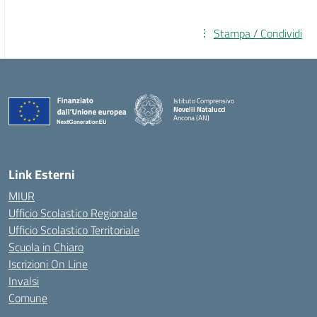
Stampa / Condividi
Istituto Comprensivo
Novelli Natalucci
Ancona (AN)
— Visita la pagina iniziale della scuola
Link Esterni
MIUR
Ufficio Scolastico Regionale
Ufficio Scolastico Territoriale
Scuola in Chiaro
Iscrizioni On Line
Invalsi
Comune