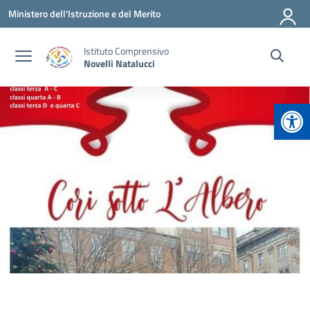
Vai ai contenuti
Vai al menu di navigazione
Vai al footer
Ministero dell'Istruzione e del Merito
Istituto Comprensivo
Novelli Natalucci
Apr