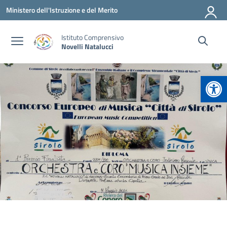
Vai ai contenuti
Vai al menu di navigazione
Vai al footer
Ministero dell'Istruzione e del Merito
Istituto Comprensivo
Novelli Natalucci
Apr