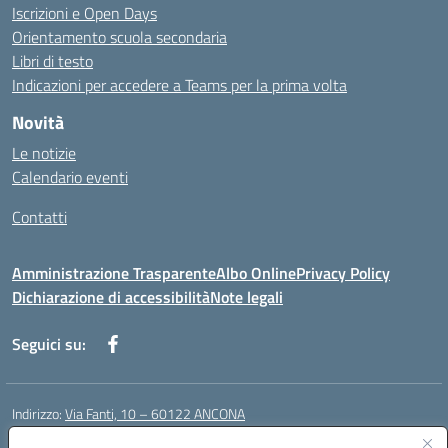
Iscrizioni e Open Days
Orientamento scuola secondaria
Libri di testo
Indicazioni per accedere a Teams per la prima volta
Novità
Le notizie
Calendario eventi
Contatti
Amministrazione Trasparente
Albo Online
Privacy Policy
Dichiarazione di accessibilità
Note legali
Seguici su:
Indirizzo:
Via Fanti, 10 – 60122 ANCONA
Centralino:
071 201642
Email:
anic813007@istruzione.it