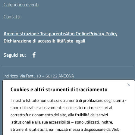
Calendario eventi
Contatti
Amministrazione Trasparente
Albo Online
Privacy Policy
Dichiarazione di accessibilità
Note legali
Seguici su:
Indirizzo:
Via Fanti, 10 – 60122 ANCONA
Centralino:
071 201642
Email:
anic813007@istruzione.it
Posta elettronica certificata (PEC):
Cookies e altri strumenti di tracciamento
anic813007@pec.istruzione.it
Codice fiscale: 80014930426
Il nostro Istituto non utilizza strumenti di profilazione degli utenti -
Codice meccanografico:
anic813007
sono utilizzati esclusivamente cookies tecnici necessari al
Codice Indice delle Pubbliche Amministrazioni (IPA): istsc_anic813007
corretto funzionamento del sito, alla fruibilità dei servizi
Codice unico di fatturazione (CUF): UFWP60
istituzionali e alla sua accessibilità – sono utilizzati, inoltre,
strumenti statistici anonimizzati messi a disposizione da Web