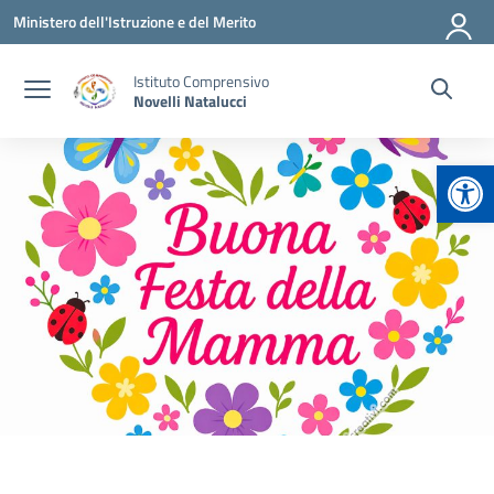
Vai ai contenuti
Vai al menu di navigazione
Vai al footer
Ministero dell'Istruzione e del Merito
Istituto Comprensivo
Novelli Natalucci
Apr