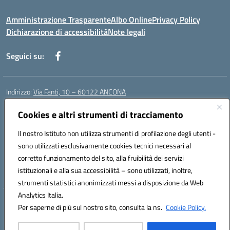
Amministrazione Trasparente
Albo Online
Privacy Policy
Dichiarazione di accessibilità
Note legali
Seguici su:
Indirizzo:
Via Fanti, 10 – 60122 ANCONA
Centralino:
071 201642
Email:
anic813007@istruzione.it
Cookies e altri strumenti di tracciamento
Posta elettronica certificata (PEC):
anic813007@pec.istruzione.it
Codice fiscale: 80014930426
Il nostro Istituto non utilizza strumenti di profilazione degli utenti -
Codice meccanografico:
anic813007
sono utilizzati esclusivamente cookies tecnici necessari al
Codice Indice delle Pubbliche Amministrazioni (IPA): istsc_anic813007
corretto funzionamento del sito, alla fruibilità dei servizi
Codice unico di fatturazione (CUF): UFWP60
istituzionali e alla sua accessibilità – sono utilizzati, inoltre,
strumenti statistici anonimizzati messi a disposizione da Web
Analytics Italia.
Hosting & Powered by 3D Solution S.r.l.
Per saperne di più sul nostro sito, consulta la ns.
Cookie Policy.
Concept & Design by Designers Italia