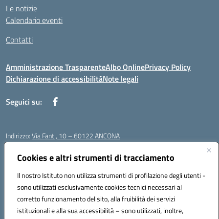
Le notizie
Calendario eventi
Contatti
Amministrazione Trasparente
Albo Online
Privacy Policy
Dichiarazione di accessibilità
Note legali
Seguici su:
Indirizzo:
Via Fanti, 10 – 60122 ANCONA
Centralino:
071 201642
Email:
anic813007@istruzione.it
Posta elettronica certificata (PEC):
Cookies e altri strumenti di tracciamento
anic813007@pec.istruzione.it
Codice fiscale: 80014930426
Il nostro Istituto non utilizza strumenti di profilazione degli utenti -
Codice meccanografico:
anic813007
sono utilizzati esclusivamente cookies tecnici necessari al
Codice Indice delle Pubbliche Amministrazioni (IPA): istsc_anic813007
corretto funzionamento del sito, alla fruibilità dei servizi
Codice unico di fatturazione (CUF): UFWP60
istituzionali e alla sua accessibilità – sono utilizzati, inoltre,