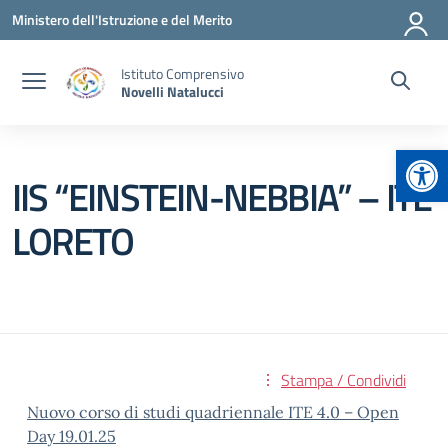
Vai ai contenuti
Vai al menu di navigazione
Vai al footer
Ministero dell'Istruzione e del Merito
Istituto Comprensivo
Novelli Natalucci
Apr
IIS “EINSTEIN-NEBBIA” – ITE
LORETO
Stampa / Condividi
Nuovo corso di studi quadriennale ITE 4.0 – Open
Day 19.01.25