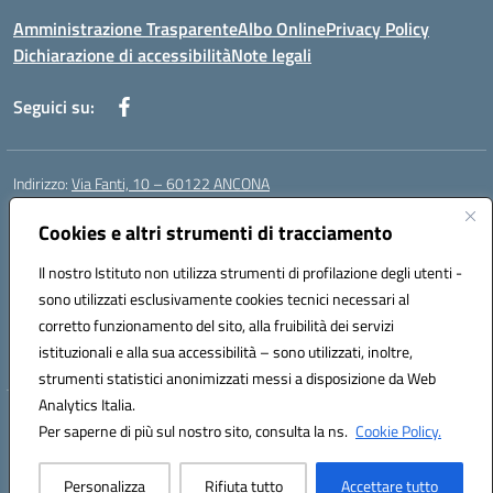
Amministrazione Trasparente
Albo Online
Privacy Policy
Dichiarazione di accessibilità
Note legali
Seguici su:
Indirizzo:
Via Fanti, 10 – 60122 ANCONA
Centralino:
071 201642
Email:
anic813007@istruzione.it
Posta elettronica certificata (PEC):
Cookies e altri strumenti di tracciamento
anic813007@pec.istruzione.it
Codice fiscale: 80014930426
Il nostro Istituto non utilizza strumenti di profilazione degli utenti -
Codice meccanografico:
anic813007
sono utilizzati esclusivamente cookies tecnici necessari al
Codice Indice delle Pubbliche Amministrazioni (IPA): istsc_anic813007
corretto funzionamento del sito, alla fruibilità dei servizi
Codice unico di fatturazione (CUF): UFWP60
istituzionali e alla sua accessibilità – sono utilizzati, inoltre,
strumenti statistici anonimizzati messi a disposizione da Web
Analytics Italia.
Hosting & Powered by 3D Solution S.r.l.
Per saperne di più sul nostro sito, consulta la ns.
Cookie Policy.
Concept & Design by Designers Italia
Personalizza
Rifiuta tutto
Accettare tutto