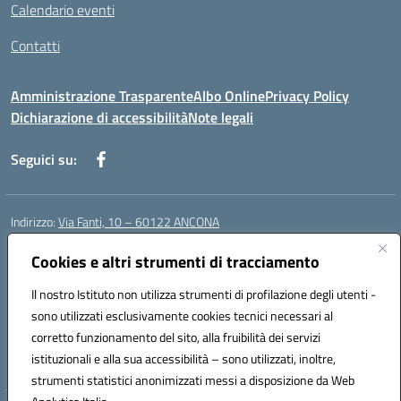
Calendario eventi
Contatti
Amministrazione Trasparente
Albo Online
Privacy Policy
Dichiarazione di accessibilità
Note legali
Seguici su:
Indirizzo:
Via Fanti, 10 – 60122 ANCONA
Centralino:
071 201642
Email:
anic813007@istruzione.it
Posta elettronica certificata (PEC):
Cookies e altri strumenti di tracciamento
anic813007@pec.istruzione.it
Codice fiscale: 80014930426
Il nostro Istituto non utilizza strumenti di profilazione degli utenti -
Codice meccanografico:
anic813007
sono utilizzati esclusivamente cookies tecnici necessari al
Codice Indice delle Pubbliche Amministrazioni (IPA): istsc_anic813007
corretto funzionamento del sito, alla fruibilità dei servizi
Codice unico di fatturazione (CUF): UFWP60
istituzionali e alla sua accessibilità – sono utilizzati, inoltre,
strumenti statistici anonimizzati messi a disposizione da Web