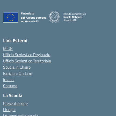
Istituto Comprensivo
Novelli Natalucci
Ancona (AN)
— Visita la pagina iniziale della scuola
Link Esterni
MIUR
Ufficio Scolastico Regionale
Ufficio Scolastico Territoriale
Scuola in Chiaro
Iscrizioni On Line
Invalsi
Comune
La Scuola
Presentazione
I luoghi
I numeri della scuola