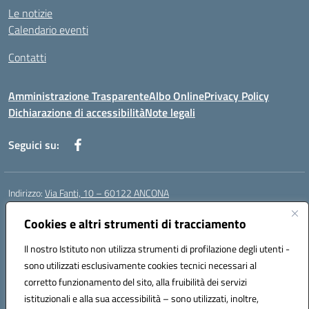
Le notizie
Calendario eventi
Contatti
Amministrazione Trasparente
Albo Online
Privacy Policy
Dichiarazione di accessibilità
Note legali
Seguici su:
Indirizzo:
Via Fanti, 10 – 60122 ANCONA
Centralino:
071 201642
Email:
anic813007@istruzione.it
Posta elettronica certificata (PEC):
Cookies e altri strumenti di tracciamento
anic813007@pec.istruzione.it
Codice fiscale: 80014930426
Il nostro Istituto non utilizza strumenti di profilazione degli utenti -
Codice meccanografico:
anic813007
sono utilizzati esclusivamente cookies tecnici necessari al
Codice Indice delle Pubbliche Amministrazioni (IPA): istsc_anic813007
corretto funzionamento del sito, alla fruibilità dei servizi
Codice unico di fatturazione (CUF): UFWP60
istituzionali e alla sua accessibilità – sono utilizzati, inoltre,