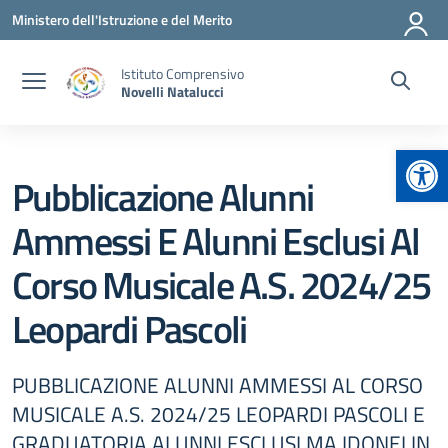
Vai ai contenuti
Vai al menu di navigazione
Vai al footer
Ministero dell'Istruzione e del Merito
Istituto Comprensivo
Novelli Natalucci
Apr
Pubblicazione Alunni
Ammessi E Alunni Esclusi Al
Corso Musicale A.S. 2024/25
Leopardi Pascoli
PUBBLICAZIONE ALUNNI AMMESSI AL CORSO
MUSICALE A.S. 2024/25 LEOPARDI PASCOLI E
GRADUATORIA ALUNNI ESCLUSI MA IDONEI IN