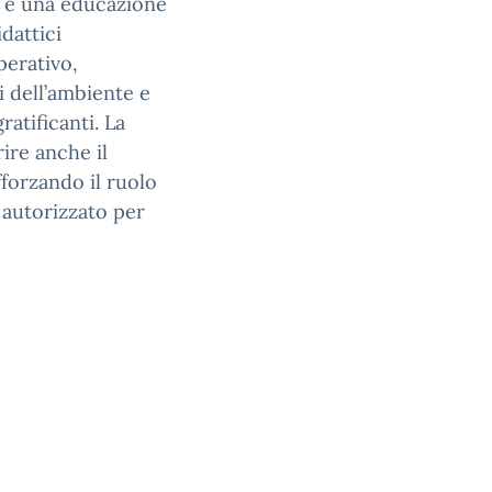
 e una educazione
idattici
erativo,
 dell’ambiente e
ratificanti. La
rire anche il
fforzando il ruolo
o autorizzato per