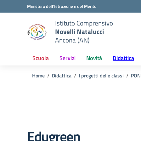
Vai ai contenuti
Vai al menu di navigazione
Vai al footer
Ministero dell'Istruzione e del Merito
Istituto Comprensivo
Novelli Natalucci
Ancona (AN)
Scuola
Servizi
Novità
Didattica
Home
Didattica
I progetti delle classi
PON
Edugreen