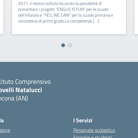
2017, il nostro istituto ha avuto la possibilità di
presentare i progetti “ENGLIS IS FUN” per le scuole
dell’infanzia e “YES, WE CAN!” per la scuola primaria e
secondaria di primo grado.Le competenze […]
tituto Comprensivo
velli Natalucci
ncona (AN)
Visita la pagina iniziale della scuola
la
I Servizi
zione
Personale scolastico
Famiglie e studenti