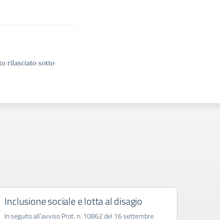
o rilasciato sotto
Inclusione sociale e lotta al disagio
PONF
In seguito all’avviso Prot. n. 10862 del 16 settembre
Il pres