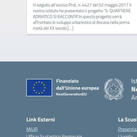
In seguito all’avviso Prot. n. 4427 del 02 maggio 2017 il
nostro istituto ha presentato il progetto “IL QUARTIERE
ADRIATICO SI RACCONTA”.In questo progetto verrà
affrontato lo sviluppo urbanistico di Ancona nella prima
metà del XX secolo […]
Is
No
A
— 
Link Esterni
La Scuo
MIUR
Presenta
Ufficio Scolastico Regionale
I luoghi