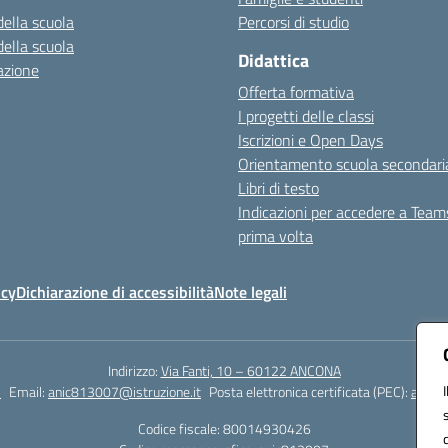
della scuola
Percorsi di studio
della scuola
Didattica
azione
Offerta formativa
I progetti delle classi
Iscrizioni e Open Days
Orientamento scuola secondari
Libri di testo
Indicazioni per accedere a Team
prima volta
icy
Dichiarazione di accessibilità
Note legali
Indirizzo:
Via Fanti, 10 – 60122 ANCONA
2
Email:
anic813007@istruzione.it
Posta elettronica certificata (PEC):
anic8
Codice fiscale: 80014930426