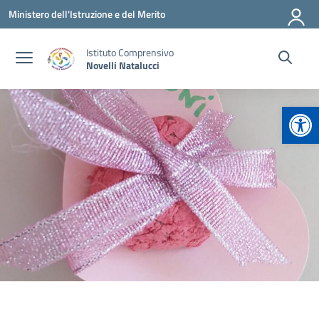
Vai ai contenuti
Vai al menu di navigazione
Vai al footer
Ministero dell'Istruzione e del Merito
Istituto Comprensivo
Novelli Natalucci
Apr