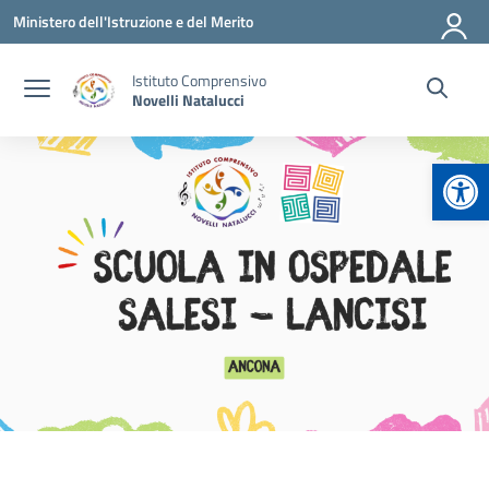
Vai ai contenuti
Vai al menu di navigazione
Vai al footer
Ministero dell'Istruzione e del Merito
Istituto Comprensivo
Novelli Natalucci
Apr