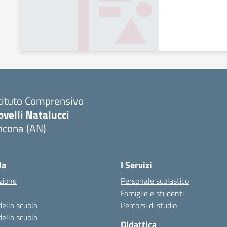
tituto Comprensivo
velli Natalucci
ncona (AN)
Visita la pagina iniziale della scuola
la
I Servizi
zione
Personale scolastico
Famiglie e studenti
della scuola
Percorsi di studio
della scuola
Didattica