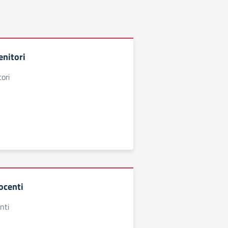
enitori
ori
ocenti
nti