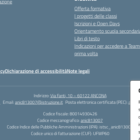
azione
Offerta formativa
I progetti delle classi
Iscrizioni e Open Days
Orientamento scuola secondari
Libri di testo
Indicazioni per accedere a Team
prima volta
icy
Dichiarazione di accessibilità
Note legali
Indirizzo:
Via Fanti, 10 – 60122 ANCONA
2
Email:
anic813007@istruzione.it
Posta elettronica certificata (PEC):
anic8
Codice fiscale: 80014930426
Codice meccanografico:
anic813007
Codice Indice delle Pubbliche Amministrazioni (IPA): istsc_anic813007
Codice unico di fatturazione (CUF): UFWP60