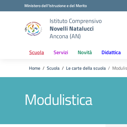
Vai ai contenuti
Vai al menu di navigazione
Vai al footer
Ministero dell'Istruzione e del Merito
Istituto Comprensivo
Novelli Natalucci
Ancona (AN)
Scuola
Servizi
Novità
Didattica
Home
Scuola
Le carte della scuola
Modulis
Modulistica