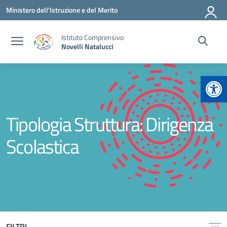
Vai ai contenuti
Vai al menu di navigazione
Vai al footer
Ministero dell'Istruzione e del Merito
Istituto Comprensivo
Novelli Natalucci
Apr
Tipologia Struttura:
Dirigenza
Scolastica
FILTRI