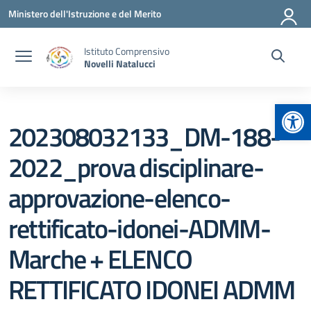
Vai ai contenuti
Vai al menu di navigazione
Vai al footer
Ministero dell'Istruzione e del Merito
Istituto Comprensivo
Novelli Natalucci
Apr
202308032133_DM-188-
2022_prova disciplinare-
approvazione-elenco-
rettificato-idonei-ADMM-
Marche + ELENCO
RETTIFICATO IDONEI ADMM