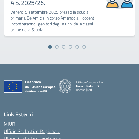
A.S. 2025/26.
Venerdì 5 settembre 2025 presso la scuola
primaria De Amicis in corso Amendola, i docenti
incontreranno i genitori degli alunni delle classi
prime della Scuola
Istituto Comprensivo
Novelli Natalucci
Ancona (AN)
— Visita la pagina iniziale della scuola
Link Esterni
MIUR
Ufficio Scolastico Regionale
Ufficio Scolastico Territoriale