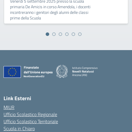
Venerdì 5 settembre 2025 presso la scuola
primaria De Amicis in corso Amendola, i docenti
incontreranno i genitori degli alunni delle classi
prime della Scuola
Istituto Comprensivo
Novelli Natalucci
Ancona (AN)
— Visita la pagina iniziale della scuola
Link Esterni
MIUR
Ufficio Scolastico Regionale
Ufficio Scolastico Territoriale
Scuola in Chiaro