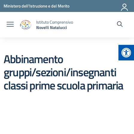
Vai ai contenuti
Vai al menu di navigazione
Vai al footer
Ministero dell'Istruzione e del Merito
Istituto Comprensivo
Novelli Natalucci
Apr
Abbinamento
gruppi/sezioni/insegnanti
classi prime scuola primaria