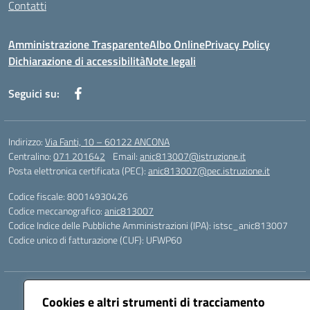
Contatti
Amministrazione Trasparente
Albo Online
Privacy Policy
Dichiarazione di accessibilità
Note legali
Seguici su:
Indirizzo:
Via Fanti, 10 – 60122 ANCONA
Centralino:
071 201642
Email:
anic813007@istruzione.it
Posta elettronica certificata (PEC):
anic813007@pec.istruzione.it
Codice fiscale: 80014930426
Codice meccanografico:
anic813007
Codice Indice delle Pubbliche Amministrazioni (IPA): istsc_anic813007
Codice unico di fatturazione (CUF): UFWP60
Hosting & Powered by 3D Solution S.r.l.
Cookies e altri strumenti di tracciamento
Concept & Design by Designers Italia