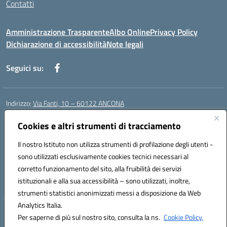
Contatti
Amministrazione Trasparente
Albo Online
Privacy Policy
Dichiarazione di accessibilità
Note legali
Seguici su:
Indirizzo:
Via Fanti, 10 – 60122 ANCONA
Centralino:
071 201642
Email:
anic813007@istruzione.it
Posta elettronica certificata (PEC):
Cookies e altri strumenti di tracciamento
anic813007@pec.istruzione.it
Codice fiscale: 80014930426
Il nostro Istituto non utilizza strumenti di profilazione degli utenti -
Codice meccanografico:
anic813007
sono utilizzati esclusivamente cookies tecnici necessari al
Codice Indice delle Pubbliche Amministrazioni (IPA): istsc_anic813007
corretto funzionamento del sito, alla fruibilità dei servizi
Codice unico di fatturazione (CUF): UFWP60
istituzionali e alla sua accessibilità – sono utilizzati, inoltre,
strumenti statistici anonimizzati messi a disposizione da Web
Analytics Italia.
Hosting & Powered by 3D Solution S.r.l.
Per saperne di più sul nostro sito, consulta la ns.
Cookie Policy.
Concept & Design by Designers Italia