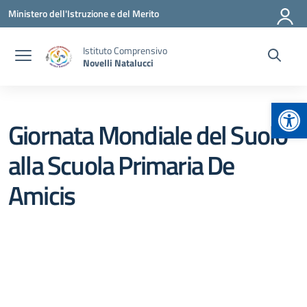
Vai ai contenuti
Vai al menu di navigazione
Vai al footer
Ministero dell'Istruzione e del Merito
Istituto Comprensivo
Novelli Natalucci
Apr
Giornata Mondiale del Suolo
alla Scuola Primaria De
Amicis