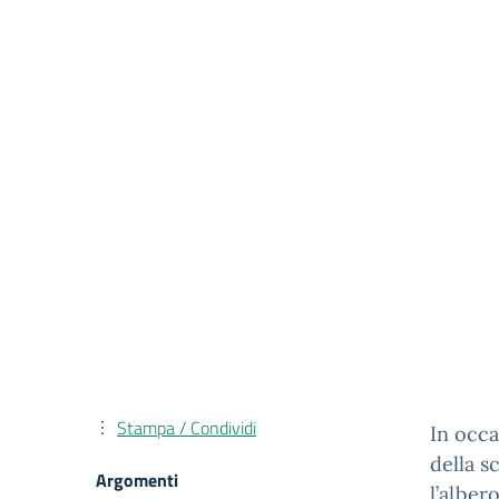
Stampa / Condividi
In occa
della s
Argomenti
l’alber