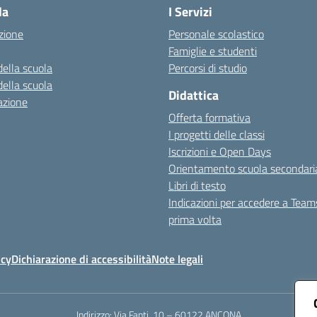
la
I Servizi
zione
Personale scolastico
Famiglie e studenti
della scuola
Percorsi di studio
della scuola
Didattica
azione
Offerta formativa
I progetti delle classi
Iscrizioni e Open Days
Orientamento scuola secondari
Libri di testo
Indicazioni per accedere a Team
prima volta
icy
Dichiarazione di accessibilità
Note legali
Indirizzo:
Via Fanti, 10 – 60122 ANCONA