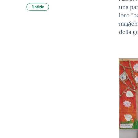
Notizie
una par
loro “b
magiche
della ge