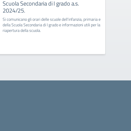
Scuola Secondaria di I grado a.s.
Dal pr
2024/25.
sarà pi
dell’In
Si comunicano gli orari delle scuole dell'infanzia, primaria e
della Scuola Secondaria di I grado e informazioni utili per la
riapertura della scuola.