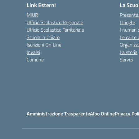
Link Esterni
La Scuo
MIUR
Presenta
Ufficio Scolastico Regionale
I luoghi
Ufficio Scolastico Territoriale
I numeri 
Scuola in Chiaro
Le carte 
Iscrizioni On Line
Organizz
Invalsi
La storia
Comune
Servizi
Amministrazione Trasparente
Albo Online
Privacy Pol