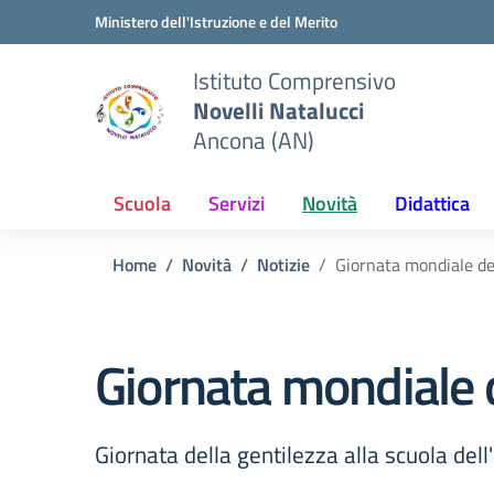
Vai ai contenuti
Vai al menu di navigazione
Vai al footer
Ministero dell'Istruzione e del Merito
Istituto Comprensivo
Novelli Natalucci
Ancona (AN)
Scuola
Servizi
Novità
Didattica
Home
Novità
Notizie
Giornata mondiale de
Giornata mondiale d
Giornata della gentilezza alla scuola del