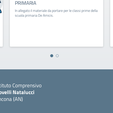
PRIMARIA
In allegato il materiale da portare per le classi prime della
scuola primaria De Amicis.
tituto Comprensivo
velli Natalucci
ncona (AN)
Visita la pagina iniziale della scuola