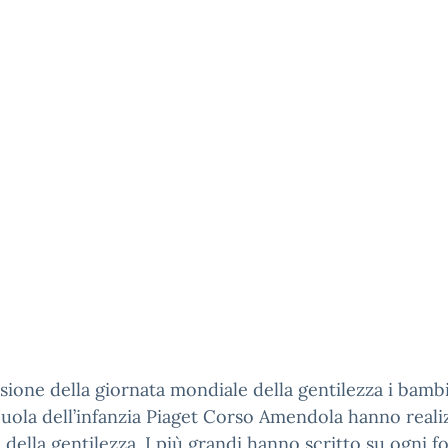
sione della giornata mondiale della gentilezza i bamb
cuola dell’infanzia Piaget Corso Amendola hanno reali
o della gentilezza. I più grandi hanno scritto su ogni fo