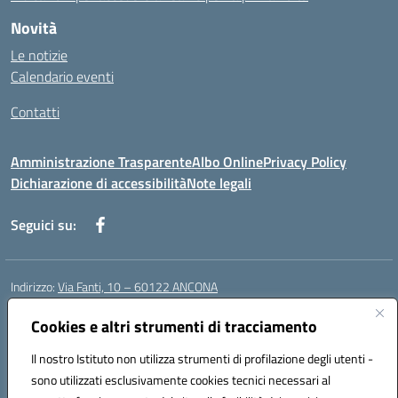
Novità
Le notizie
Calendario eventi
Contatti
Amministrazione Trasparente
Albo Online
Privacy Policy
Dichiarazione di accessibilità
Note legali
Seguici su:
Indirizzo:
Via Fanti, 10 – 60122 ANCONA
Centralino:
071 201642
Email:
anic813007@istruzione.it
Posta elettronica certificata (PEC):
anic813007@pec.istruzione.it
Cookies e altri strumenti di tracciamento
Codice fiscale: 80014930426
Il nostro Istituto non utilizza strumenti di profilazione degli utenti -
Codice meccanografico:
anic813007
sono utilizzati esclusivamente cookies tecnici necessari al
Codice Indice delle Pubbliche Amministrazioni (IPA): istsc_anic813007