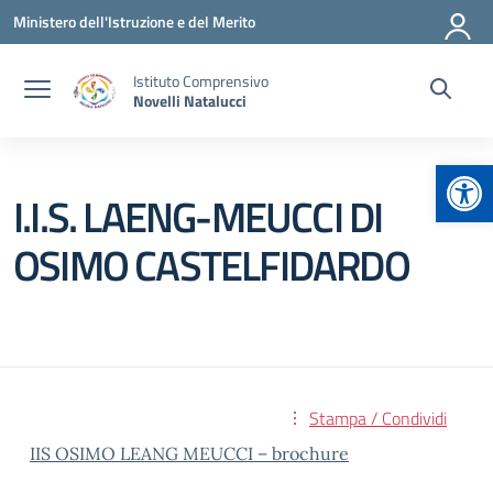
Vai ai contenuti
Vai al menu di navigazione
Vai al footer
Ministero dell'Istruzione e del Merito
Istituto Comprensivo
Novelli Natalucci
Apr
I.I.S. LAENG-MEUCCI DI
OSIMO CASTELFIDARDO
Stampa / Condividi
IIS OSIMO LEANG MEUCCI – brochure