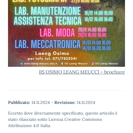
IIS OSIMO LEANG MEUCCI – brochure
Pubblicato:
14.11.2024
-
Revisione:
14.11.2024
Eccetto dove diversamente specificato, questo articolo è
stato rilasciato sotto Licenza Creative Commons
Attribuzione 4.0 Italia.