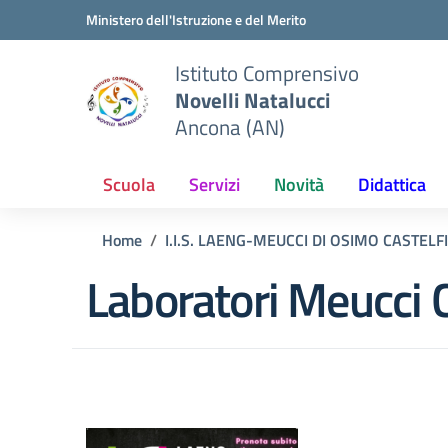
Vai ai contenuti
Vai al menu di navigazione
Vai al footer
Ministero dell'Istruzione e del Merito
Istituto Comprensivo
Novelli Natalucci
Ancona (AN)
Scuola
Servizi
Novità
Didattica
Home
I.I.S. LAENG-MEUCCI DI OSIMO CASTEL
Laboratori Meucci 