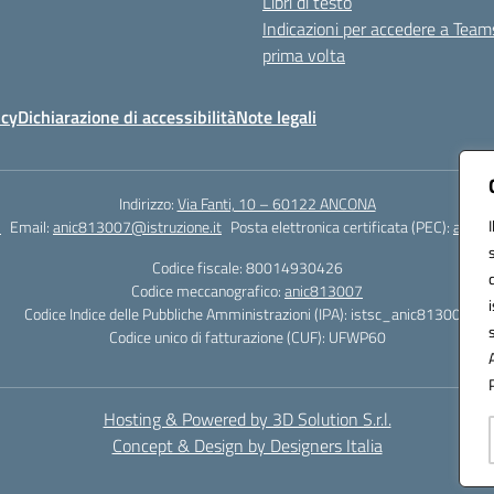
Libri di testo
Indicazioni per accedere a Team
prima volta
icy
Dichiarazione di accessibilità
Note legali
Indirizzo:
Via Fanti, 10 – 60122 ANCONA
2
Email:
anic813007@istruzione.it
Posta elettronica certificata (PEC):
anic8
Codice fiscale: 80014930426
Codice meccanografico:
anic813007
Codice Indice delle Pubbliche Amministrazioni (IPA): istsc_anic813007
Codice unico di fatturazione (CUF): UFWP60
Hosting & Powered by 3D Solution S.r.l.
Concept & Design by Designers Italia