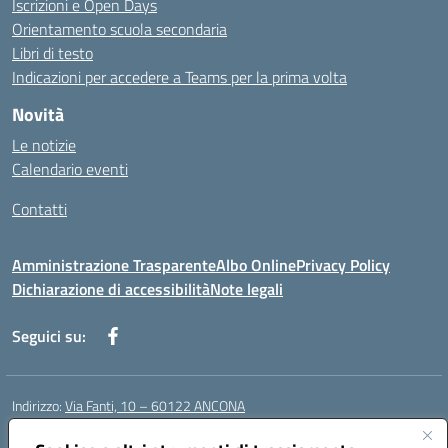
Iscrizioni e Open Days
Orientamento scuola secondaria
Libri di testo
Indicazioni per accedere a Teams per la prima volta
Novità
Le notizie
Calendario eventi
Contatti
Amministrazione Trasparente
Albo Online
Privacy Policy
Dichiarazione di accessibilità
Note legali
Seguici su:
Indirizzo:
Via Fanti, 10 – 60122 ANCONA
Centralino:
071 201642
Email:
anic813007@istruzione.it
Posta elettronica certificata (PEC):
anic813007@pec.istruzione.it