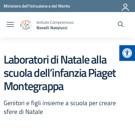
Vai ai contenuti
Vai al menu di navigazione
Vai al footer
Ministero dell'Istruzione e del Merito
Istituto Comprensivo
Novelli Natalucci
Apr
Laboratori di Natale alla
scuola dell’infanzia Piaget
Montegrappa
Genitori e figli insieme a scuola per creare
sfere di Natale