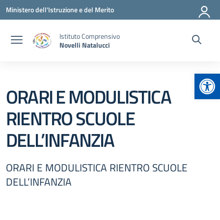
Vai ai contenuti
Vai al menu di navigazione
Vai al footer
Ministero dell'Istruzione e del Merito
Istituto Comprensivo
Novelli Natalucci
Apr
ORARI E MODULISTICA
RIENTRO SCUOLE
DELL’INFANZIA
ORARI E MODULISTICA RIENTRO SCUOLE
DELL’INFANZIA