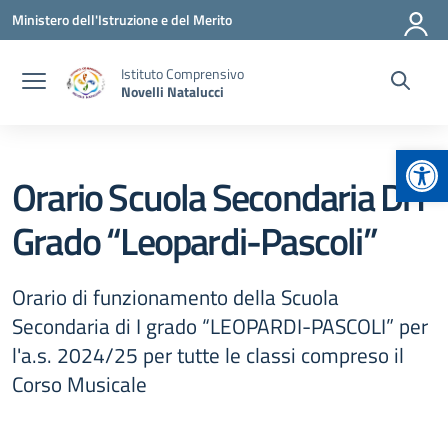
Vai ai contenuti
Vai al menu di navigazione
Vai al footer
Ministero dell'Istruzione e del Merito
Istituto Comprensivo
Novelli Natalucci
Apr
Orario Scuola Secondaria Di I
Grado “Leopardi-Pascoli”
Orario di funzionamento della Scuola
Secondaria di I grado “LEOPARDI-PASCOLI” per
l'a.s. 2024/25 per tutte le classi compreso il
Corso Musicale