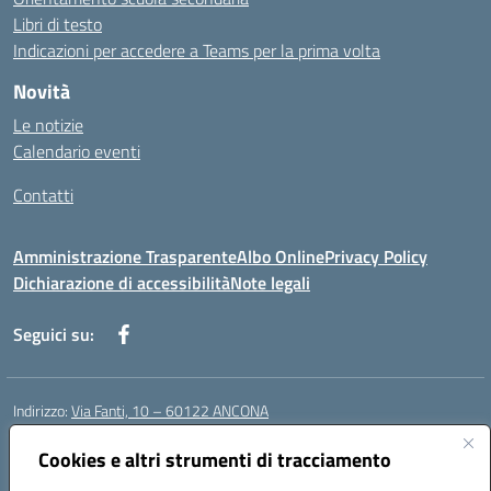
Libri di testo
Indicazioni per accedere a Teams per la prima volta
Novità
Le notizie
Calendario eventi
Contatti
Amministrazione Trasparente
Albo Online
Privacy Policy
Dichiarazione di accessibilità
Note legali
Seguici su:
Indirizzo:
Via Fanti, 10 – 60122 ANCONA
Centralino:
071 201642
Email:
anic813007@istruzione.it
Posta elettronica certificata (PEC):
anic813007@pec.istruzione.it
Cookies e altri strumenti di tracciamento