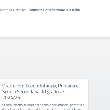
o Licenza Creative Commons Attribuzione 4.0 Italia.
Orari e Info Scuole Infanzia, Primaria e
Rego
Scuola Secondaria di I grado a.s.
Dal pr
2024/25.
sarà pi
dell’In
Si comunicano gli orari delle scuole dell'infanzia, primaria e
della Scuola Secondaria di I grado e informazioni utili per la