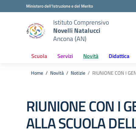
Vai ai contenuti
Vai al menu di navigazione
Vai al footer
Ministero dell'Istruzione e del Merito
Istituto Comprensivo
Novelli Natalucci
Ancona (AN)
Scuola
Servizi
Novità
Didattica
Home
Novità
Notizie
RIUNIONE CON I GEN
RIUNIONE CON I G
ALLA SCUOLA DELL