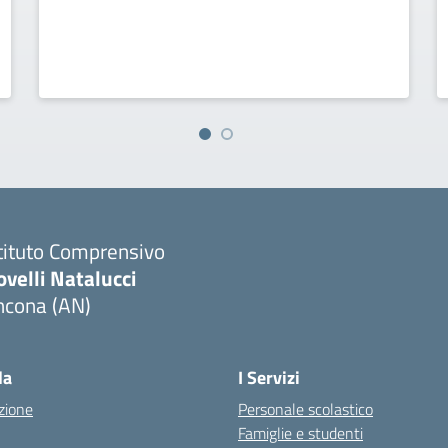
tituto Comprensivo
velli Natalucci
ncona (AN)
Visita la pagina iniziale della scuola
la
I Servizi
zione
Personale scolastico
Famiglie e studenti