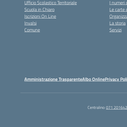
Ufficio Scolastico Territoriale
I numeri 
Scuola in Chiaro
Le carte 
Iscrizioni On Line
Organizz
Invalsi
La storia
Comune
Servizi
Amministrazione Trasparente
Albo Online
Privacy Pol
Centralino:
071 20164