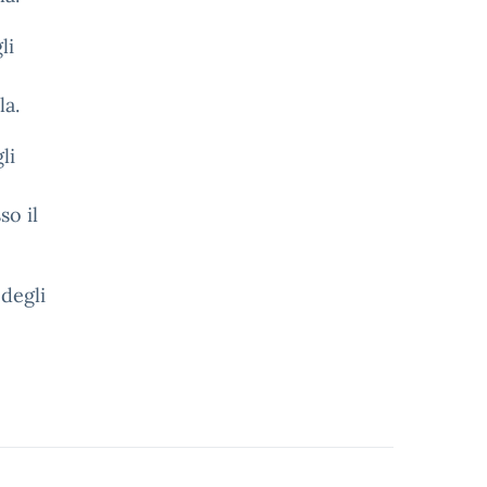
li
la.
li
so il
 degli