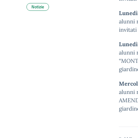
Notizie
Lunedì 
alunni 
invitat
Lunedì 
alunni 
“MONTEG
giardin
Mercole
alunni 
AMENDOL
giardin