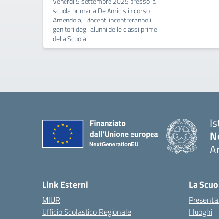
Venerdì 5 settembre 2025 presso la
scuola primaria De Amicis in corso
Amendola, i docenti incontreranno i
genitori degli alunni delle classi prime
della Scuola
Is
No
A
— 
Link Esterni
La Scuo
MIUR
Presenta
Ufficio Scolastico Regionale
I luoghi