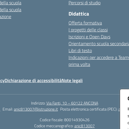
della scuola
Percorsi di studio
della scuola
Didattica
azione
Offerta formativa
I progetti delle classi
Iscrizioni e Open Days
Orientamento scuola secondari
Libri di testo
Indicazioni per accedere a Team
prima volta
icy
Dichiarazione di accessibilità
Note legali
Indirizzo:
Via Fanti, 10 – 60122 ANCONA
2
Email:
anic813007@istruzione.it
Posta elettronica certificata (PEC):
anic8
Codice fiscale: 80014930426
Codice meccanografico:
anic813007