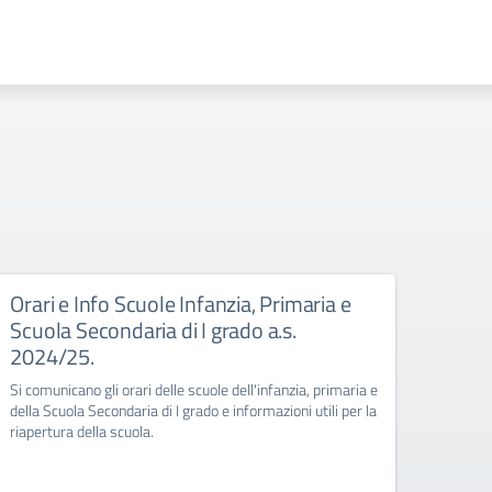
Orari e Info Scuole Infanzia, Primaria e
Rego
Scuola Secondaria di I grado a.s.
Dal pr
2024/25.
sarà pi
dell’In
Si comunicano gli orari delle scuole dell'infanzia, primaria e
della Scuola Secondaria di I grado e informazioni utili per la
riapertura della scuola.