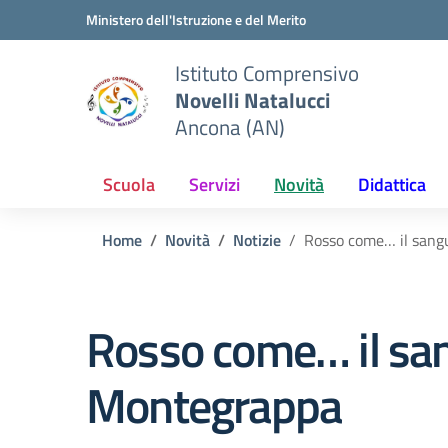
Vai ai contenuti
Vai al menu di navigazione
Vai al footer
Ministero dell'Istruzione e del Merito
Istituto Comprensivo
Novelli Natalucci
Ancona (AN)
Scuola
Servizi
Novità
Didattica
Home
Novità
Notizie
Rosso come… il sangu
Rosso come… il sang
Montegrappa