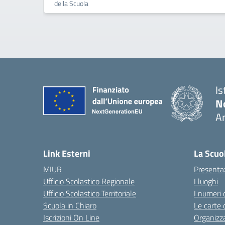
della Scuola
Is
No
A
— 
Link Esterni
La Scuo
MIUR
Presenta
Ufficio Scolastico Regionale
I luoghi
Ufficio Scolastico Territoriale
I numeri 
Scuola in Chiaro
Le carte 
Iscrizioni On Line
Organizz