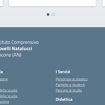
tituto Comprensivo
velli Natalucci
ncona (AN)
Visita la pagina iniziale della scuola
la
I Servizi
zione
Personale scolastico
Famiglie e studenti
della scuola
Percorsi di studio
della scuola
Didattica
azione