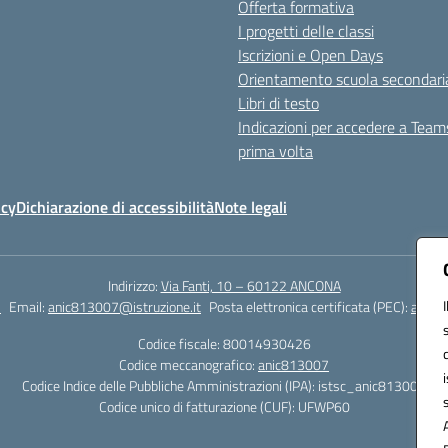
Offerta formativa
I progetti delle classi
Iscrizioni e Open Days
Orientamento scuola secondari
Libri di testo
Indicazioni per accedere a Team
prima volta
icy
Dichiarazione di accessibilità
Note legali
Indirizzo:
Via Fanti, 10 – 60122 ANCONA
2
Email:
anic813007@istruzione.it
Posta elettronica certificata (PEC):
anic8
Codice fiscale: 80014930426
Codice meccanografico:
anic813007
Codice Indice delle Pubbliche Amministrazioni (IPA): istsc_anic813007
Codice unico di fatturazione (CUF): UFWP60