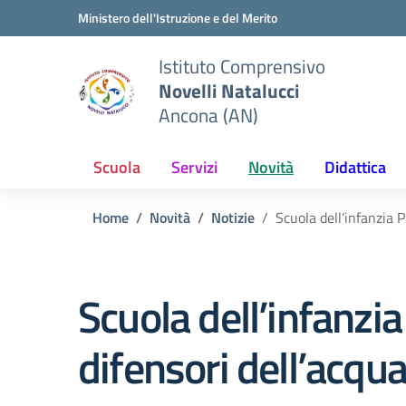
Vai ai contenuti
Vai al menu di navigazione
Vai al footer
Ministero dell'Istruzione e del Merito
Istituto Comprensivo
Novelli Natalucci
Ancona (AN)
Scuola
Servizi
Novità
Didattica
Home
Novità
Notizie
Scuola dell’infanzia 
Scuola dell’infanzi
difensori dell’acqu