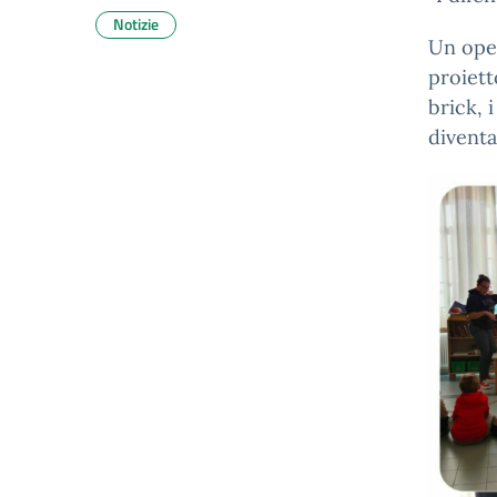
Notizie
Un oper
proiett
brick, 
diventa