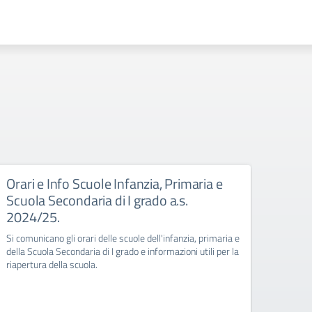
Orari e Info Scuole Infanzia, Primaria e
Rego
Scuola Secondaria di I grado a.s.
Dal pr
2024/25.
sarà pi
dell’In
Si comunicano gli orari delle scuole dell'infanzia, primaria e
della Scuola Secondaria di I grado e informazioni utili per la
riapertura della scuola.