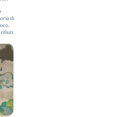
o
oria di
ioco,
ifiuti.