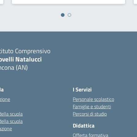
tituto Comprensivo
velli Natalucci
ncona (AN)
Visita la pagina iniziale della scuola
la
I Servizi
zione
Personale scolastico
Famiglie e studenti
della scuola
Percorsi di studio
della scuola
Didattica
azione
Offerta formativa