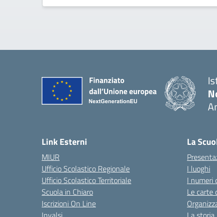
Is
No
A
— 
Link Esterni
La Scuo
MIUR
Presenta
Ufficio Scolastico Regionale
I luoghi
Ufficio Scolastico Territoriale
I numeri 
Scuola in Chiaro
Le carte 
Iscrizioni On Line
Organizz
Invalsi
La storia