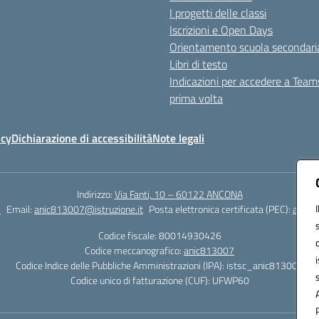
I progetti delle classi
Iscrizioni e Open Days
Orientamento scuola secondari
Libri di testo
Indicazioni per accedere a Team
prima volta
icy
Dichiarazione di accessibilità
Note legali
Indirizzo:
Via Fanti, 10 – 60122 ANCONA
2
Email:
anic813007@istruzione.it
Posta elettronica certificata (PEC):
anic8
Codice fiscale: 80014930426
Codice meccanografico:
anic813007
Codice Indice delle Pubbliche Amministrazioni (IPA): istsc_anic813007
Codice unico di fatturazione (CUF): UFWP60