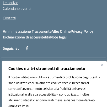
Le notizie
Calendario eventi
Contatti
Amministrazione Trasparente
Albo Online
Privacy Policy
Dichiarazione di accessibilità
Note legali
Seguici su:
Indirizzo:
Via Fanti, 10 – 60122 ANCONA
Cookies e altri strumenti di tracciamento
Centralino:
071 201642
Email:
anic813007@istruzione.it
Posta elettronica certificata (PEC):
anic813007@pec.istruzione.it
Il nostro Istituto non utilizza strumenti di profilazione degli utenti -
sono utilizzati esclusivamente cookies tecnici necessari al
Codice fiscale: 80014930426
corretto funzionamento del sito, alla fruibilità dei servizi
Codice meccanografico:
anic813007
Codice Indice delle Pubbliche Amministrazioni (IPA): istsc_anic813007
istituzionali e alla sua accessibilità – sono utilizzati, inoltre,
Codice unico di fatturazione (CUF): UFWP60
strumenti statistici anonimizzati messi a disposizione da Web
Analytics Italia.