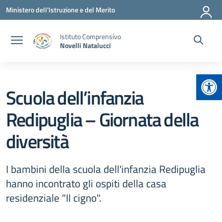
Vai ai contenuti
Vai al menu di navigazione
Vai al footer
Ministero dell'Istruzione e del Merito
Istituto Comprensivo
Novelli Natalucci
Apr
Scuola dell’infanzia
Redipuglia – Giornata della
diversità
I bambini della scuola dell'infanzia Redipuglia
hanno incontrato gli ospiti della casa
residenziale "Il cigno".