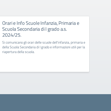
Orari e Info Scuole Infanzia, Primaria e
Rego
Scuola Secondaria di I grado a.s.
Dal pr
2024/25.
sarà pi
dell’In
Si comunicano gli orari delle scuole dell'infanzia, primaria e
della Scuola Secondaria di I grado e informazioni utili per la
riapertura della scuola.