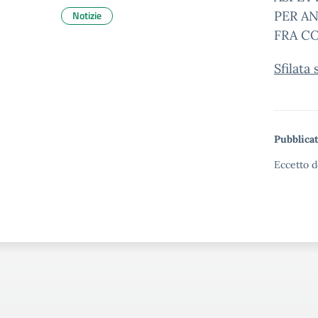
Notizie
PER AN
FRA CO
Sfilata 
Pubblicat
Eccetto d