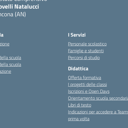
velli Natalucci
ncona (AN)
Visita la pagina iniziale della scuola
la
I Servizi
zione
Personale scolastico
Famiglie e studenti
della scuola
Percorsi di studio
della scuola
Didattica
azione
Offerta formativa
I progetti delle classi
Iscrizioni e Open Days
Orientamento scuola secondari
Libri di testo
Indicazioni per accedere a Team
prima volta