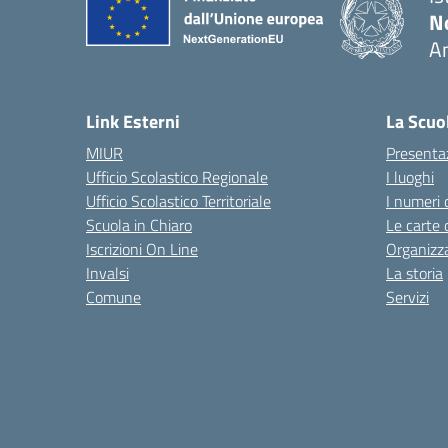
No
A
— 
Link Esterni
La Scuo
MIUR
Presenta
Ufficio Scolastico Regionale
I luoghi
Ufficio Scolastico Territoriale
I numeri 
Scuola in Chiaro
Le carte 
Iscrizioni On Line
Organizz
Invalsi
La storia
Comune
Servizi