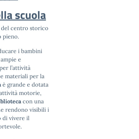
lla scuola
e del centro storico
o pieno.
ducare i bambini
o ampie e
er l’attività
 materiali per la
a
è grande e dotata
attività motorie,
iblioteca
con una
e rendono visibili i
di vivere il
ortevole.