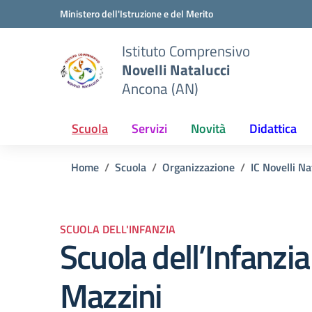
Vai ai contenuti
Vai al menu di navigazione
Vai al footer
Ministero dell'Istruzione e del Merito
Istituto Comprensivo
Novelli Natalucci
Ancona (AN)
Scuola
Servizi
Novità
Didattica
Home
Scuola
Organizzazione
IC Novelli Na
SCUOLA DELL'INFANZIA
Scuola dell’Infanzia
Mazzini