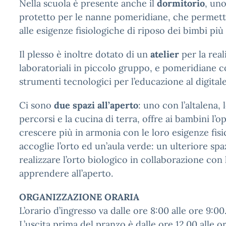
Nella scuola è presente anche il
dormitorio
, un
protetto per le nanne pomeridiane, che permett
alle esigenze fisiologiche di riposo dei bimbi più 
Il plesso è inoltre dotato di un
atelier
per la real
laboratoriali in piccolo gruppo, e pomeridiane co
strumenti tecnologici per l’educazione al digitale
Ci sono
due spazi all’aperto
: uno con l’altalena, l
percorsi e la cucina di terra, offre ai bambini l’o
crescere più in armonia con le loro esigenze fisic
accoglie l’orto ed un’aula verde: un ulteriore s
realizzare l’orto biologico in collaborazione con 
apprendere all’aperto.
ORGANIZZAZIONE ORARIA
L’orario d’ingresso va dalle ore 8:00 alle ore 9:00
L’uscita prima del pranzo è dalle ore 12.00 alle or