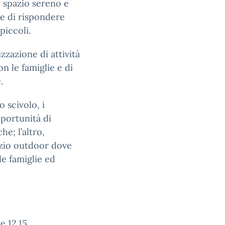
o spazio sereno e
e di rispondere
piccoli.
izzazione di attività
n le famiglie e di
.
o scivolo, i
pportunità di
he; l’altro,
pazio outdoor dove
le famiglie ed
.
e 12.15.