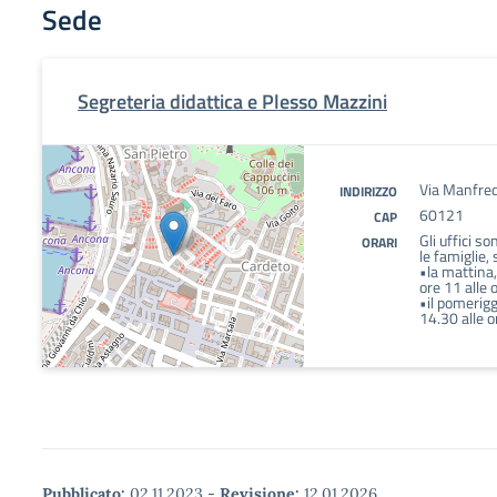
Sede
Segreteria didattica e Plesso Mazzini
Via Manfre
INDIRIZZO
60121
CAP
Gli uffici so
ORARI
le famiglie, 
•la mattina,
ore 11 alle 
•il pomerigg
14.30 alle o
Pubblicato:
02.11.2023
-
Revisione:
12.01.2026