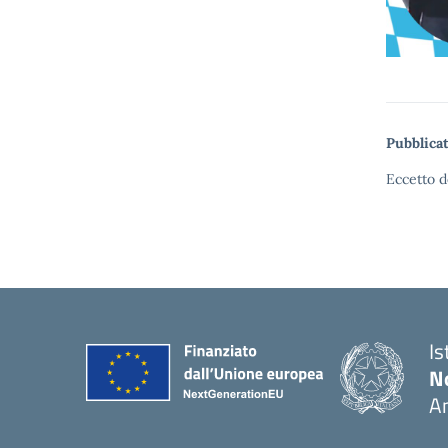
Pubblicat
Eccetto d
Is
No
A
— 