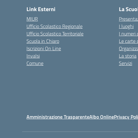
Link Esterni
La Scuo
MIUR
Presenta
Ufficio Scolastico Regionale
I luoghi
Ufficio Scolastico Territoriale
I numeri 
Scuola in Chiaro
Le carte 
Iscrizioni On Line
Organizz
Invalsi
La storia
Comune
Servizi
Amministrazione Trasparente
Albo Online
Privacy Pol