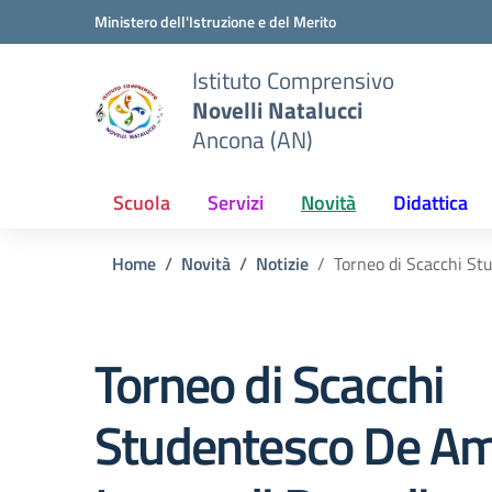
Vai ai contenuti
Vai al menu di navigazione
Vai al footer
Ministero dell'Istruzione e del Merito
Istituto Comprensivo
Novelli Natalucci
Ancona (AN)
Scuola
Servizi
Novità
Didattica
Home
Novità
Notizie
Torneo di Scacchi Stu
Torneo di Scacchi
Studentesco De Am