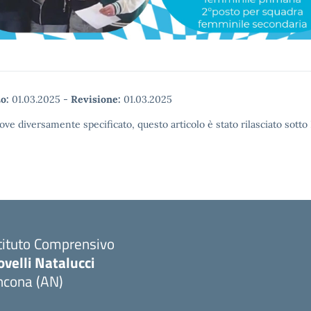
o:
01.03.2025
-
Revisione:
01.03.2025
ove diversamente specificato, questo articolo è stato rilasciato sott
tituto Comprensivo
velli Natalucci
ncona (AN)
Visita la pagina iniziale della scuola