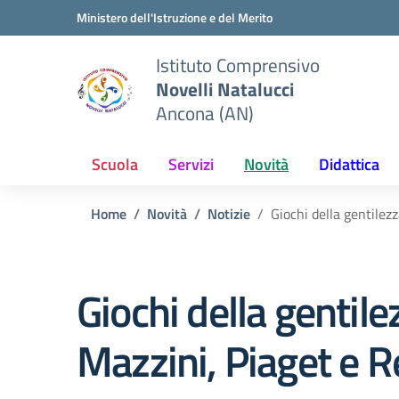
Vai ai contenuti
Vai al menu di navigazione
Vai al footer
Ministero dell'Istruzione e del Merito
Istituto Comprensivo
Novelli Natalucci
Ancona (AN)
Scuola
Servizi
Novità
Didattica
Home
Novità
Notizie
Giochi della gentilezz
Giochi della gentile
Mazzini, Piaget e R