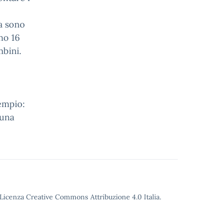
va sono
rno 16
mbini.
empio:
 una
o Licenza Creative Commons Attribuzione 4.0 Italia.