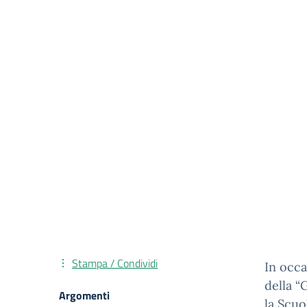
Stampa / Condividi
In occa
della “
Argomenti
la Scuo