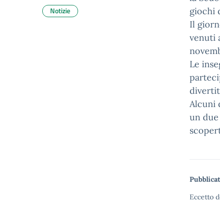
Notizie
giochi 
Il gior
venuti 
novembr
Le inse
parteci
divertit
Alcuni 
un due 
scopert
Pubblicat
Eccetto d