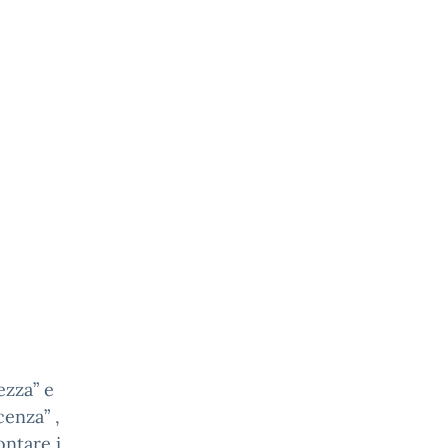
ezza” e
cenza” ,
ontare i