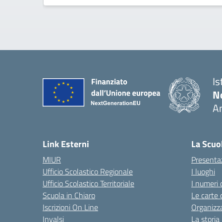
Is
No
A
— 
Link Esterni
La Scuo
MIUR
Presenta
Ufficio Scolastico Regionale
I luoghi
Ufficio Scolastico Territoriale
I numeri 
Scuola in Chiaro
Le carte 
Iscrizioni On Line
Organizz
Invalsi
La storia