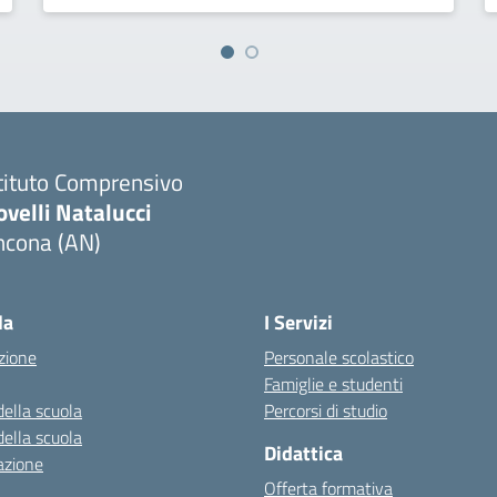
tituto Comprensivo
velli Natalucci
ncona (AN)
Visita la pagina iniziale della scuola
la
I Servizi
zione
Personale scolastico
Famiglie e studenti
della scuola
Percorsi di studio
della scuola
Didattica
azione
Offerta formativa