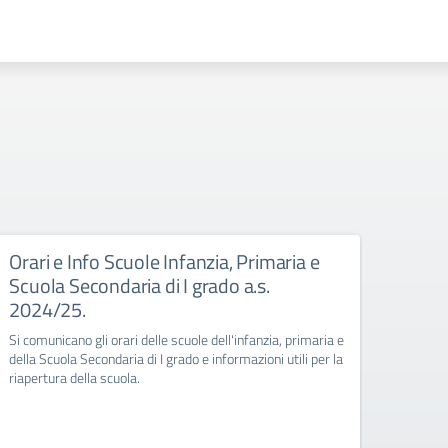
Orari e Info Scuole Infanzia, Primaria e
Rego
Scuola Secondaria di I grado a.s.
Dal pr
2024/25.
sarà pi
dell’In
Si comunicano gli orari delle scuole dell'infanzia, primaria e
della Scuola Secondaria di I grado e informazioni utili per la
riapertura della scuola.