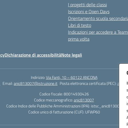
I progetti delle classi
Iscrizioni e Open Days
Orientamento scuola secondari
Libri di testo
Indicazioni per accedere a Team
prima volta
icy
Dichiarazione di accessibilità
Note legali
Indirizzo:
Via Fanti, 10 – 60122 ANCONA
2
Email:
anic813007@istruzione.it
Posta elettronica certificata (PEC):
anic8
Codice fiscale: 80014930426
Codice meccanografico:
anic813007
Codice Indice delle Pubbliche Amministrazioni (IPA): istsc_anic813007
Codice unico di fatturazione (CUF): UFWP60