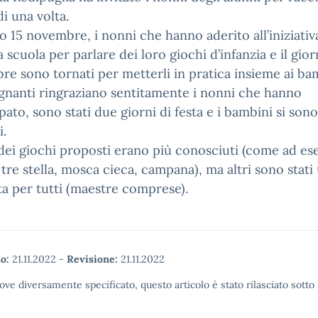
di una volta.
no 15 novembre, i nonni che hanno aderito all’iniziati
a scuola per parlare dei loro giochi d’infanzia e il gio
e sono tornati per metterli in pratica insieme ai ba
gnanti ringraziano sentitamente i nonni che hanno
pato, sono stati due giorni di festa e i bambini si sono
i.
dei giochi proposti erano più conosciuti (come ad es
tre stella, mosca cieca, campana), ma altri sono stati
a per tutti (maestre comprese).
o:
21.11.2022
-
Revisione:
21.11.2022
ove diversamente specificato, questo articolo è stato rilasciato sott